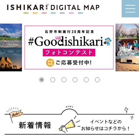
me
nu